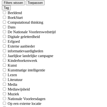
Filters wissen
Toepassen
Tag
Beeldend
BoekStart
Computational thinking
Dans
De Nationale Voorleeswedstrijd
Digitale geletterdheid
Erfgoed
Externe aanbieder
informatievaardigheden
Jaarlijkse landelijke campagne
Kinderboekenweek
Kunst
Kunstmatige intelligentie
Lezen
Literatuur
Media
Mediawijsheid
Muziek
Nationale Voorleesdagen
Op een externe locatie