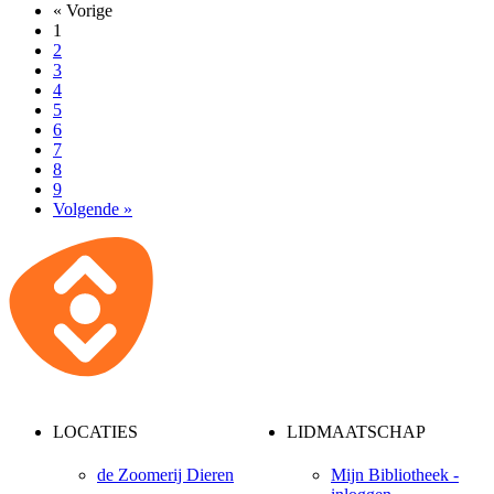
« Vorige
1
2
3
4
5
6
7
8
9
Volgende »
LOCATIES
LIDMAATSCHAP
de Zoomerij Dieren
Mijn Bibliotheek -