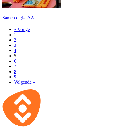
Samen digi-TAAL
« Vorige
1
2
3
4
5
6
7
8
9
Volgende »