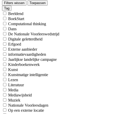
Filters wissen
Toepassen
Tag
Beeldend
BoekStart
Computational thinking
Dans
De Nationale Voorleeswedstrijd
Digitale geletterdheid
Erfgoed
Externe aanbieder
informatievaardigheden
Jaarlijkse landelijke campagne
Kinderboekenweek
Kunst
Kunstmatige intelligentie
Lezen
Literatuur
Media
Mediawijsheid
Muziek
Nationale Voorleesdagen
Op een externe locatie