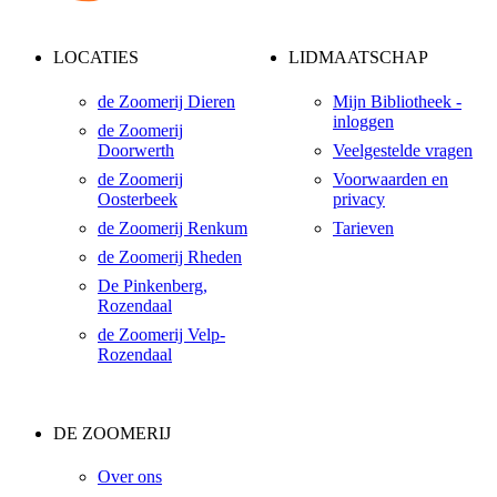
LOCATIES
LIDMAATSCHAP
de Zoomerij Dieren
Mijn Bibliotheek -
inloggen
de Zoomerij
Doorwerth
Veelgestelde vragen
de Zoomerij
Voorwaarden en
Oosterbeek
privacy
de Zoomerij Renkum
Tarieven
de Zoomerij Rheden
De Pinkenberg,
Rozendaal
de Zoomerij Velp-
Rozendaal
DE ZOOMERIJ
Over ons