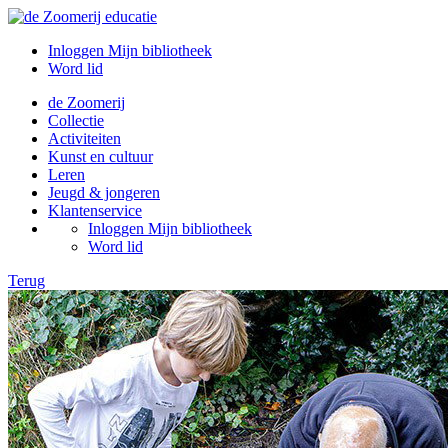
Inloggen Mijn bibliotheek
Word lid
de Zoomerij
Collectie
Activiteiten
Kunst en cultuur
Leren
Jeugd & jongeren
Klantenservice
Inloggen Mijn bibliotheek
Word lid
Terug