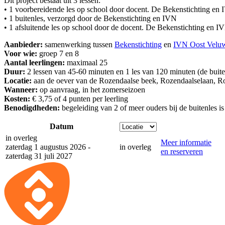
Dit project bestaat uit 3 lessen:
• 1 voorbereidende les op school door docent. De Bekenstichting en 
• 1 buitenles, verzorgd door de Bekenstichting en IVN
• 1 afsluitende les op school door de docent. De Bekenstichting en I
Aanbieder:
samenwerking tussen
Bekenstichting
en
IVN Oost Velu
Voor wie:
groep 7 en 8
Aantal leerlingen:
maximaal 25
Duur:
2 lessen van 45-60 minuten en 1 les van 120 minuten (de buite
Locatie:
aan de oever van de Rozendaalse beek, Rozendaalselaan, Roz
Wanneer:
op aanvraag, in het zomerseizoen
Kosten:
€ 3,75 of 4 punten per leerling
Benodigdheden:
begeleiding van 2 of meer ouders bij de buitenles i
Datum
in overleg
Meer informatie
zaterdag 1 augustus 2026 -
in overleg
en reserveren
zaterdag 31 juli 2027